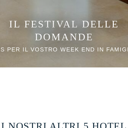
promozioni!
IL FESTIVAL DELLE
Accetto l'utilizzo dei miei dati in conformità con i
Termini & Condizioni
e il
DOMANDE
Politica sulla Riservatezza
.*
S PER IL VOSTRO WEEK END IN FAMIGL
I NOSTRI ALTRI 5 HOTEL