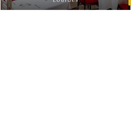
T: +33 (0)5 62 94 25 03
F. +33 (0)5 62 94 36 52
contact@hotelsaintsauveur.com