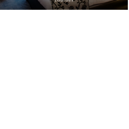
★★★
Hôtel Saint Sauveur
9 rue Sainte Marie
65100 Lourdes